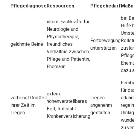
Pflegediagnose
Ressourcen
Pflegebedarf
Maßn
bei Be
intern: Fachkräfte für
Hilfe 
Neurologie und
Umste
Physiotherapie,
Fortbewegung
Rollst
gelähmte Beine
freundliches
unterstützen
zustä
Verhältnis zwischen
Pflege
Pflege und Patientin,
Ehema
Ehemann
dazu a
Fernb
für da
extern:
verbringt Großteil
Liegen
erklär
höhenverstellbares
ihrer Zeit im
angenehm
regel
Bett, Rollstuhl,
Liegen
gestalten
Umlag
Krankenversicherung
wunde
zu ve