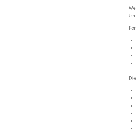
Wei
ber
Fo
Di