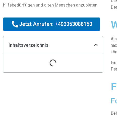
Die
hilfebedürftigen und alten Menschen anzubieten.
Dem
W
Jetzt Anrufen: +493053088150
Als
Inhaltsverzeichnis
nac
kön
Ein
Per
F
F
Bei