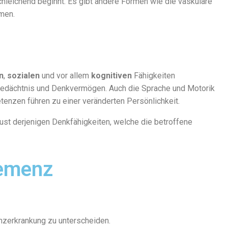
chleichend beginnt. Es gibt andere Formen wie die vaskuläre
men.
n
,
sozialen
und vor allem
kognitiven
Fähigkeiten
tgedächtnis und Denkvermögen. Auch die Sprache und Motorik
enzen führen zu einer veränderten Persönlichkeit.
ust derjenigen Denkfähigkeiten, welche die betroffene
Demenz
zerkrankung zu unterscheiden.