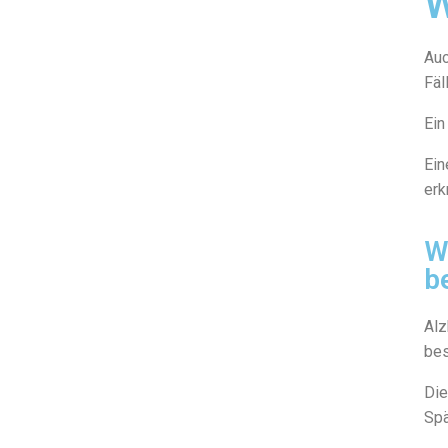
W
Auc
Fäl
Ein
Ein
erk
W
b
Alz
bes
Die
Spä