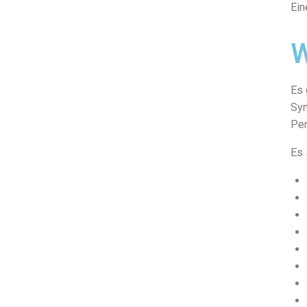
Ein
W
Es 
Syn
Per
Es 