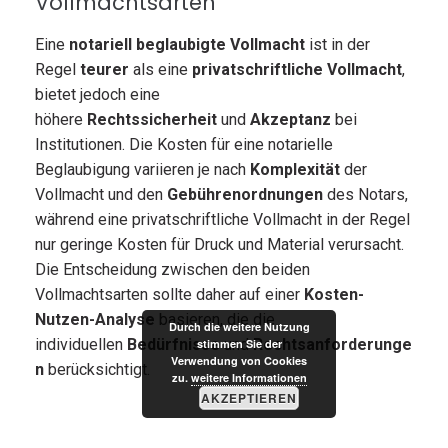
Vollmachtsarten
Eine
notariell beglaubigte Vollmacht
ist in der
Regel
teurer
als eine
privatschriftliche Vollmacht
,
bietet jedoch eine
höhere
Rechtssicherheit
und
Akzeptanz
bei
Institutionen. Die Kosten für eine notarielle
Beglaubigung variieren je nach
Komplexität
der
Vollmacht und den
Gebührenordnungen
des Notars,
während eine privatschriftliche Vollmacht in der Regel
nur geringe Kosten für Druck und Material verursacht.
Die Entscheidung zwischen den beiden
Vollmachtsarten sollte daher auf einer
Kosten-
Nutzen-Analyse
basieren, die die
Durch die weitere Nutzung
individuellen
Bedürfnisse
und
Rechtsanforderunge
stimmen Sie der
Verwendung von Cookies
n
berücksichtigt.
zu.
weitere Informationen
AKZEPTIEREN