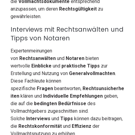
die
Vollmachtsdokumente
entsprechend
anzupassen, um deren
Rechtsgültigkeit
zu
gewährleisten.
Interviews mit Rechtsanwälten und
Tipps von Notaren
Expertenmeinungen
von
Rechtsanwälten
und
Notaren
bieten
wertvolle
Einblicke
und
praktische Tipps
zur
Erstellung und Nutzung von
Generalvollmachten
.
Diese Fachleute können
spezifische
Fragen
beantworten,
Rechtsunsicherhe
iten
klären und
Individuelle Empfehlungen
geben,
die auf die
bedingten Bedürfnisse
des
Vollmachtgebers zugeschnitten sind.
Solche
Interviews
und
Tipps
können dazu beitragen,
die
Rechtskonformität
und
Effizienz
der
Vollmachtsnutzung zu erhöhen.