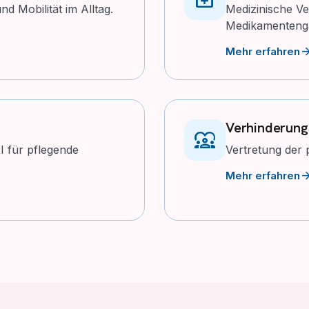
d Mobilität im Alltag.
Medizinische Ve
Medikamenteng
arrow_for
Mehr erfahren
Verhinderung
diversity_1
I für pflegende
Vertretung der 
arrow_for
Mehr erfahren
Daniil Buylenko