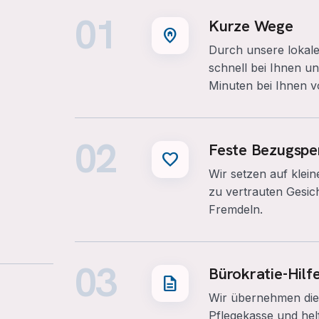
01
Kurze Wege
home_pin
Durch unsere lokale
schnell bei Ihnen u
Minuten bei Ihnen v
02
Feste Bezugspe
favorite
Wir setzen auf klei
zu vertrauten Gesic
Fremdeln.
03
Bürokratie-Hilf
description
Wir übernehmen die 
Pflegekasse und hel