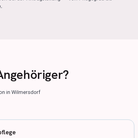
.
Angehöriger?
ion in Wilmersdorf
pflege