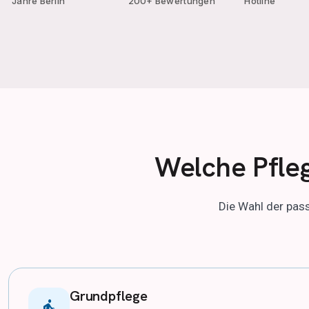
Jahre Berlin
200+ Bewertungen
Hotline
Welche Pfle
Die Wahl der pa
Grundpflege
elderly