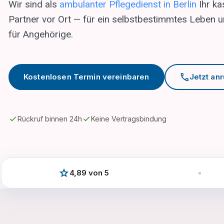
Wir sind als
ambulanter Pflegedienst in Berlin
Ihr ka
Partner vor Ort — für ein selbstbestimmtes Leben un
für Angehörige.
call
Kostenlosen Termin vereinbaren
Jetzt an
Rückruf binnen 24h
Keine Vertragsbindung
star
4,89 von 5