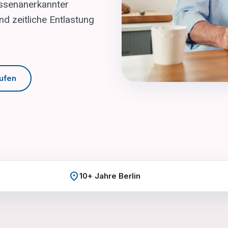
ssenanerkannter
d zeitliche Entlastung
rufen
location_on
10+ Jahre Berlin