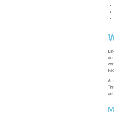
W
Ein
den
ver
Fac
Aus
Thr
ent
M