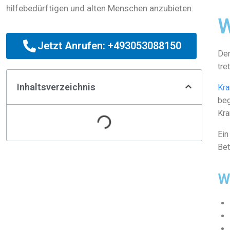
hilfebedürftigen und alten Menschen anzubieten.
W
Jetzt Anrufen: +493053088150
Der
tre
Inhaltsverzeichnis
Kr
beg
Kra
Ein
Bet
W