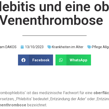
bitis und eine ob
Venenthrombos
am DAKOS
13/10/2023
Krankheiten im Alter
Pflege All
Facebook
WhatsApp
rombophlebitis‘ ist das medizinische Fachwort für eine
oberflä
rsetzen, ‚Phlebitis‘ bedeutet ‚Entzündung der Ader‘ oder ‚Entzü
nenthrombose
bezeichnet.