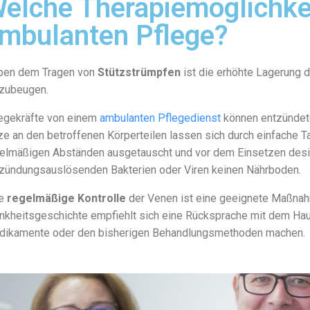
elche Therapiemöglichkeit
mbulanten Pflege?
ben dem Tragen von
Stützstrümpfen
ist die erhöhte Lagerung 
zubeugen.
egekräfte von einem
ambulanten Pflegedienst
können entzündete
ze an den betroffenen Körperteilen lassen sich durch einfache T
elmäßigen Abständen ausgetauscht und vor dem Einsetzen desinf
zündungsauslösenden Bakterien oder Viren keinen Nährboden.
ne
regelmäßige Kontrolle
der Venen ist eine geeignete Maßnahm
nkheitsgeschichte empfiehlt sich eine Rücksprache mit dem Hau
ikamente oder den bisherigen Behandlungsmethoden machen.