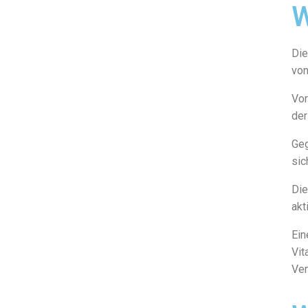
W
Die
von
Vor
der
Geg
sic
Die
akt
Ein
Vit
Ven