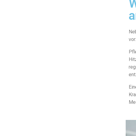
W
a
Ne
vor
Pfl
Hit
reg
ent
Ei
Kra
Med