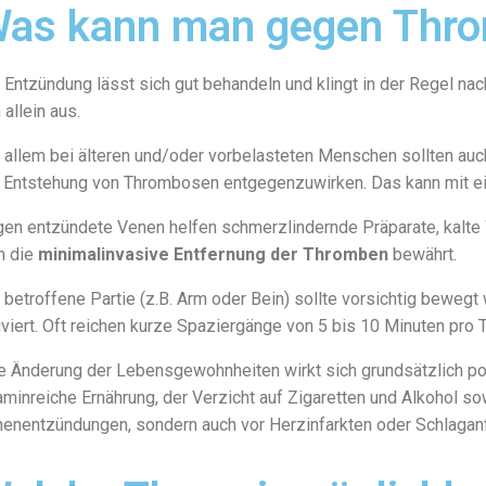
as kann man gegen Thro
 Entzündung lässt sich gut behandeln und klingt in der Regel na
 allein aus.
 allem bei älteren und/oder vorbelasteten Menschen sollten auc
 Entstehung von Thrombosen entgegenzuwirken. Das kann mit ei
en entzündete Venen helfen schmerzlindernde Präparate, kalte 
h die
minimalinvasive Entfernung der Thromben
bewährt.
 betroffene Partie (z.B. Arm oder Bein) sollte vorsichtig bewegt
iviert. Oft reichen kurze Spaziergänge von 5 bis 10 Minuten pr
e Änderung der Lebensgewohnheiten wirkt sich grundsätzlich po
aminreiche Ernährung, der Verzicht auf Zigaretten und Alkohol sow
enentzündungen, sondern auch vor Herzinfarkten oder Schlaganf