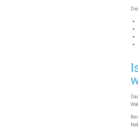
Die
I
w
Das
Wah
Bei
Neb