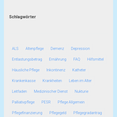
Schlagwörter
ALS
Altenpflege
Demenz
Depression
Entlastungsbetrag
Ernährung
FAQ
Hilfsmittel
Häusliche Pflege
Inkontinenz
Katheter
Krankenkasse
Krankheiten
Leben im Alter
Leitfaden
Medizinischer Dienst
Nukturie
Palliativpflege
PESR
Pflege Allgemein
Pflegefinanzierung
Pflegegeld
Pflegegradantrag