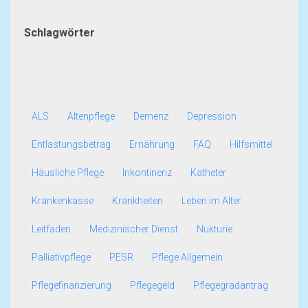
Schlagwörter
ALS
Altenpflege
Demenz
Depression
Entlastungsbetrag
Ernährung
FAQ
Hilfsmittel
Häusliche Pflege
Inkontinenz
Katheter
Krankenkasse
Krankheiten
Leben im Alter
Leitfaden
Medizinischer Dienst
Nukturie
Palliativpflege
PESR
Pflege Allgemein
Pflegefinanzierung
Pflegegeld
Pflegegradantrag