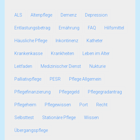
ALS
Altenpflege
Demenz
Depression
Entlastungsbetrag
Ernährung
FAQ
Hilfsmittel
Häusliche Pflege
Inkontinenz
Katheter
Krankenkasse
Krankheiten
Leben im Alter
Leitfaden
Medizinischer Dienst
Nukturie
Palliativpflege
PESR
Pflege Allgemein
Pflegefinanzierung
Pflegegeld
Pflegegradantrag
Pflegeheim
Pflegewissen
Port
Recht
Selbsttest
Stationäre Pflege
Wissen
Übergangspflege